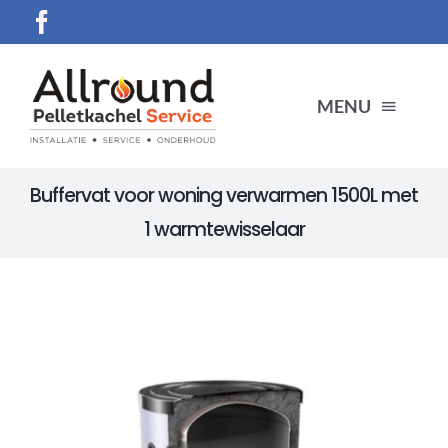
Ga
naar
inhoud
MENU
Buffervat voor woning verwarmen 1500L met
HOME
1 warmtewisselaar
SERVICES
Producten
CONTACT