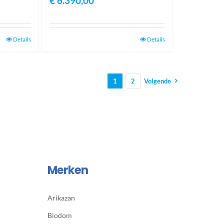
€
6.390,00
Details
Details
1
2
Volgende
Merken
Arikazan
Biodom