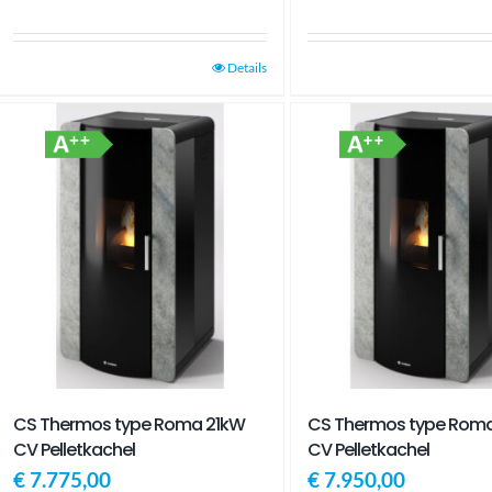
Details
CS Thermos type Roma 21kW
CS Thermos type Rom
CV Pelletkachel
CV Pelletkachel
€
7.775,00
€
7.950,00