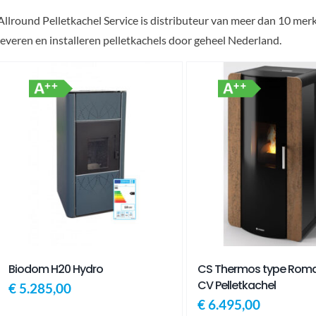
Allround Pelletkachel Service is distributeur van meer dan 10 merk
leveren en installeren pelletkachels door geheel Nederland.
CS Thermos type Rom
Biodom H20 Hydro
CV Pelletkachel
€
5.285,00
€
6.495,00