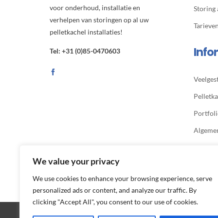
voor onderhoud, installatie en
Storing
verhelpen van storingen op al uw
Tarieve
pelletkachel installaties!
Info
Tel: +31 (0)85-0470603
Veelges
Pelletka
Portfol
Algeme
Privacy
We value your privacy
We use cookies to enhance your browsing experience, serve
personalized ads or content, and analyze our traffic. By
clicking "Accept All", you consent to our use of cookies.