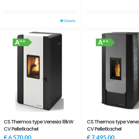
Details
CS Thermos type Venexia 18kW
CS Thermos type Venex
CV Pelletkachel
CV Pelletkachel
€
6.570,00
€
7.495,00