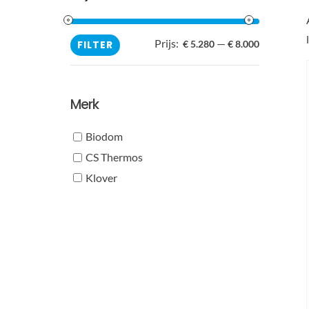
Prijs:
—
Min.
Max.
FILTER
€ 5.280
€ 8.000
prijs
prijs
Merk
Biodom
CS Thermos
Klover