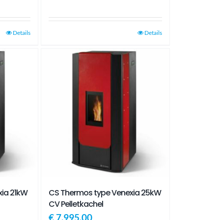
Details
Details
ia 21kW
CS Thermos type Venexia 25kW
CV Pelletkachel
€
7.995,00