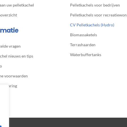
 aan uw pelletkachel
Pelletkachels voor bedrijven
noverzicht
Pelletkachels voor recreatiewon
CV Pelletkachels (Hydro)
rmatie
Biomassaketels
Terrashaarden
telde vragen
Waterbuffertanks
chel nieuws en tips
io
ne voorwaarden
verklaring