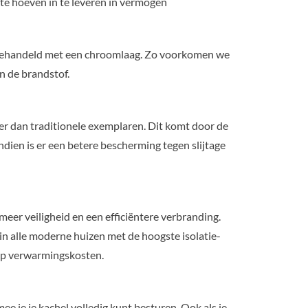
te hoeven in te leveren in vermogen
 behandeld met een chroomlaag. Zo voorkomen we
n de brandstof.
ler dan traditionele exemplaren. Dit komt door de
dien is er een betere bescherming tegen slijtage
eer veiligheid en een efficiëntere verbranding.
in alle moderne huizen met de hoogste isolatie-
 op verwarmingskosten.
e je je kachel volledig kunt besturen. Ook als je