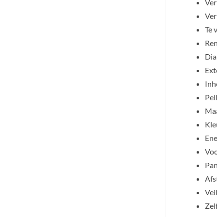
Ver
Ver
Te 
Ren
Dia
Ext
Inh
Pell
Maa
Kle
Ene
Voo
Pan
Afs
Vei
Zel