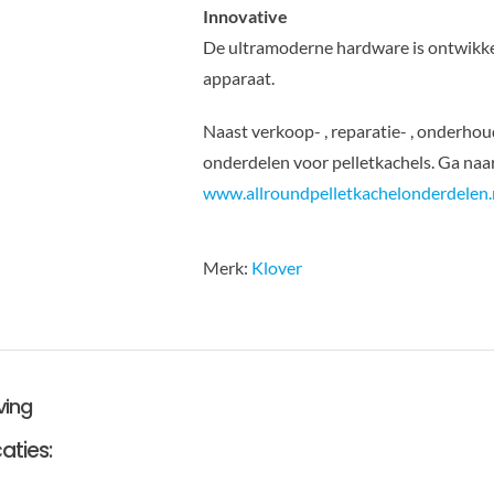
Innovative
De ultramoderne hardware is ontwikkeld
apparaat.
Naast verkoop- , reparatie- , onderhoud
onderdelen voor pelletkachels. Ga na
www.allroundpelletkachelonderdelen.
Merk:
Klover
ving
aties: