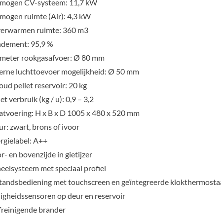
mogen CV-systeem: 11,7 kW
mogen ruimte (Air): 4,3 kW
verwarmen ruimte: 360 m3
dement: 95,9 %
meter rookgasafvoer: Ø 80 mm
erne luchttoevoer mogelijkheid: Ø 50 mm
oud pellet reservoir: 20 kg
et verbruik (kg / u): 0,9 – 3,2
tvoering: H x B x D 1005 x 480 x 520 mm
ur: zwart, brons of ivoor
rgielabel: A++
r- en bovenzijde in gietijzer
eelsysteem met speciaal profiel
tandsbediening met touchscreen en geïntegreerde klokthermosta
ligheidssensoren op deur en reservoir
freinigende brander