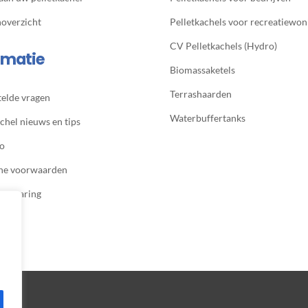
noverzicht
Pelletkachels voor recreatiewon
CV Pelletkachels (Hydro)
rmatie
Biomassaketels
Terrashaarden
telde vragen
Waterbuffertanks
chel nieuws en tips
io
ne voorwaarden
verklaring