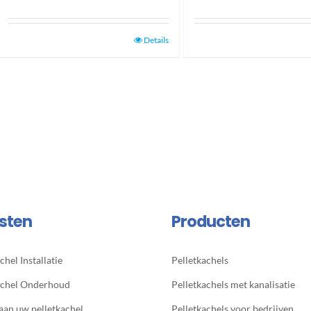
Details
sten
Producten
chel Installatie
Pelletkachels
achel Onderhoud
Pelletkachels met kanalisatie
 aan uw pelletkachel
Pelletkachels voor bedrijven