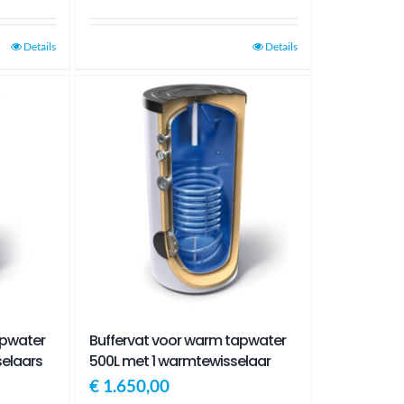
Details
Details
apwater
Buffervat voor warm tapwater
elaars
500L met 1 warmtewisselaar
€
1.650,00