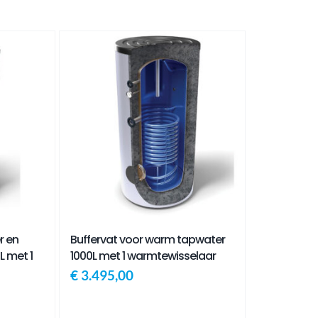
r en
Buffervat voor warm tapwater
 met 1
1000L met 1 warmtewisselaar
€
3.495,00