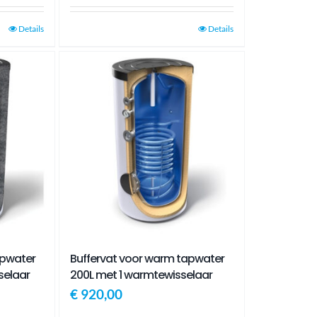
Details
Details
Buffervat voor warm tapwater
apwater
200L met 1 warmtewisselaar
selaar
€
920,00