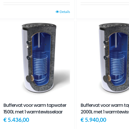
Details
Buffervat voor warm tapwater
Buffervat voor warm t
1500L met 1 warmtewisselaar
2000L met 1 warmtewis
€
5.436,00
€
5.940,00