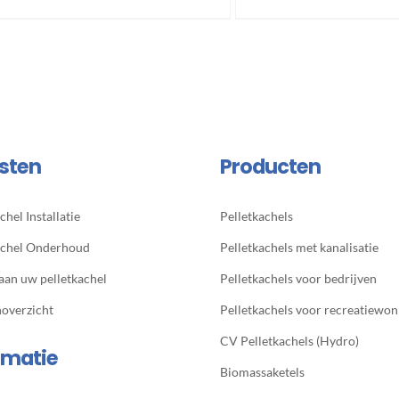
sten
Producten
chel Installatie
Pelletkachels
achel Onderhoud
Pelletkachels met kanalisatie
 aan uw pelletkachel
Pelletkachels voor bedrijven
noverzicht
Pelletkachels voor recreatiewon
CV Pelletkachels (Hydro)
rmatie
Biomassaketels