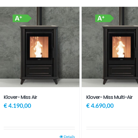
Klover- Miss Air
Klover- Miss Multi-Air
€
4.190,00
€
4.690,00
Details