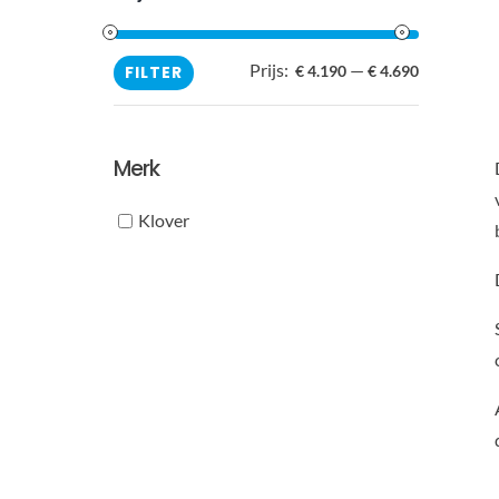
Prijs:
—
Min.
Max.
FILTER
€ 4.190
€ 4.690
prijs
prijs
Merk
Klover