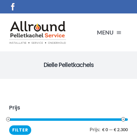
Ga
naar
inhoud
MENU
HOME
Dielle Pelletkachels
SERVICES
Producten
Prijs
CONTACT
Prijs:
—
Min.
Max
FILTER
€ 0
€ 2.300