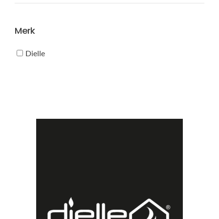
prijs
prijs
Merk
Dielle