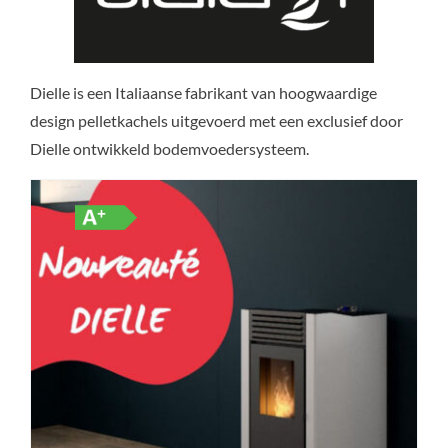
Dielle is een Italiaanse fabrikant van hoogwaardige
design pelletkachels uitgevoerd met een exclusief door
Dielle ontwikkeld bodemvoedersysteem.