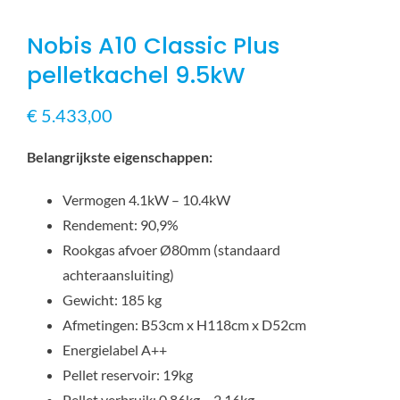
Nobis A10 Classic Plus
pelletkachel 9.5kW
€
5.433,00
Belangrijkste eigenschappen:
Vermogen 4.1kW – 10.4kW
Rendement: 90,9%
Rookgas afvoer Ø80mm (standaard
achteraansluiting)
Gewicht: 185 kg
Afmetingen: B53cm x H118cm x D52cm
Energielabel A++
Pellet reservoir: 19kg
Pellet verbruik: 0,86kg – 2.16kg