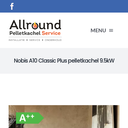
Ga
naar
inhoud
MENU
HOME
Nobis A10 Classic Plus pelletkachel 9.5kW
SERVICES
Producten
CONTACT