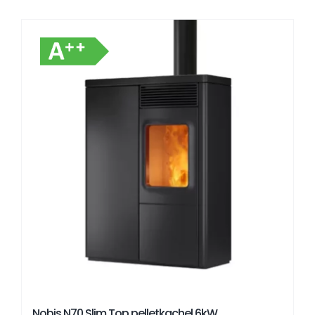
Nobis N70 Slim Top pelletkachel 6kW