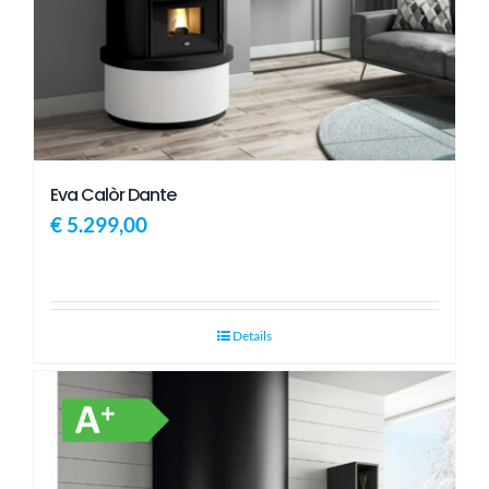
Eva Calòr Dante
€
5.299,00
Details