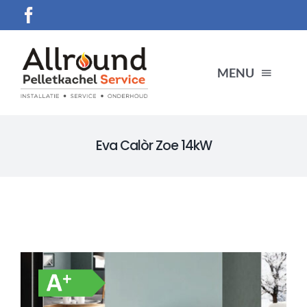
Ga
naar
inhoud
MENU
HOME
Eva Calòr Zoe 14kW
SERVICES
Producten
CONTACT