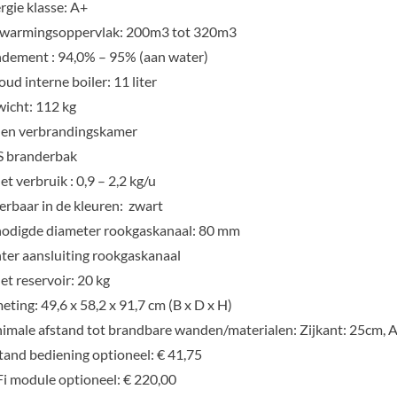
rgie klasse: A+
warmingsoppervlak: 200m3 tot 320m3
dement : 94,0% – 95% (aan water)
oud interne boiler: 11 liter
icht: 112 kg
len verbrandingskamer
 branderbak
let verbruik : 0,9 – 2,2 kg/u
erbaar in de kleuren: zwart
odigde diameter rookgaskanaal: 80 mm
ter aansluiting rookgaskanaal
let reservoir: 20 kg
eting: 49,6 x 58,2 x 91,7 cm (B x D x H)
imale afstand tot brandbare wanden/materialen: Zijkant: 25cm, 
tand bediening optioneel: € 41,75
i module optioneel: € 220,00