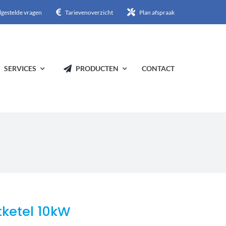
lgestelde vragen
Tarievenoverzicht
Plan afspraak
SERVICES
PRODUCTEN
CONTACT
tketel 10kW