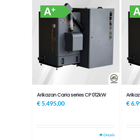
Arikazan Caria series CP 012kW
Arika
€
5.495,00
€
6.9
Details