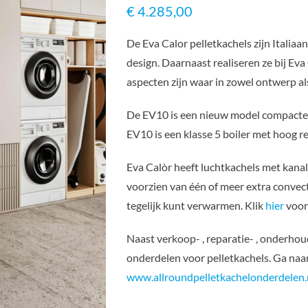
€
4.285,00
De Eva Calor pelletkachels zijn Italiaa
design. Daarnaast realiseren ze bij Eva
aspecten zijn waar in zowel ontwerp a
De EV10 is een nieuw model compacte 
EV10 is een klasse 5 boiler met hoog
Eva Calòr heeft luchtkachels met kanali
voorzien van één of meer extra convec
tegelijk kunt verwarmen. Klik
hier
voor 
Naast verkoop- , reparatie- , onderhoud
onderdelen voor pelletkachels. Ga na
www.allroundpelletkachelonderdelen.