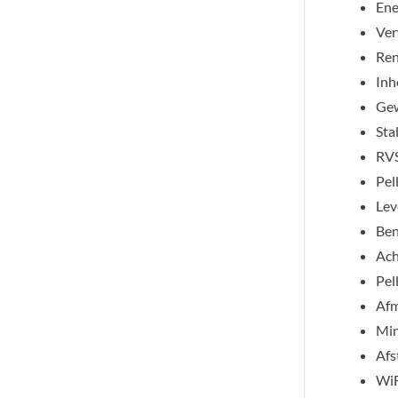
Ene
Ver
Ren
Inh
Gew
Sta
RVS
Pel
Lev
Ben
Ach
Pel
Afm
Min
Afs
WiF