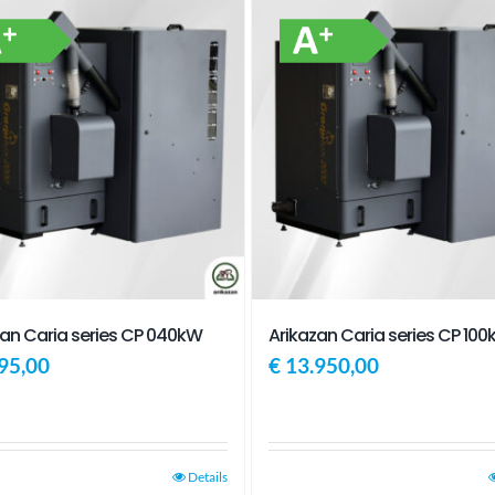
zan Caria series CP 040kW
Arikazan Caria series CP 10
95,00
€
13.950,00
Details