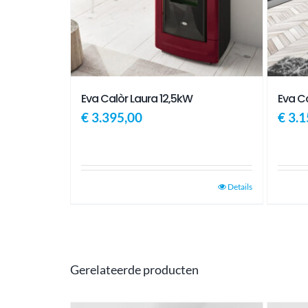
Eva Calòr Laura 12,5kW
Eva Ca
€
3.395,00
€
3.1
Details
Gerelateerde producten