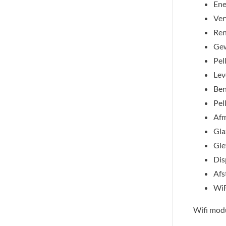
Ene
Ver
Ren
Gew
Pel
Lev
Ben
Pel
Afm
Gla
Gie
Dis
Afs
WiF
Wifi modu