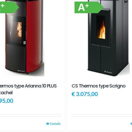
ermos type Arianna 10 PLUS
CS Thermos type Scrigno
kachel
€
3.075,00
95,00
Details