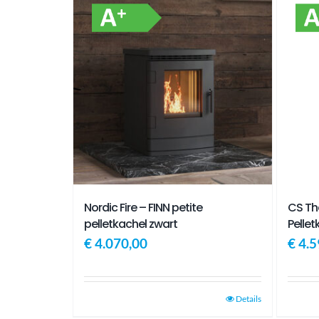
Nordic Fire – FINN petite
CS Th
pelletkachel zwart
Pellet
€
4.070,00
€
4.5
Details