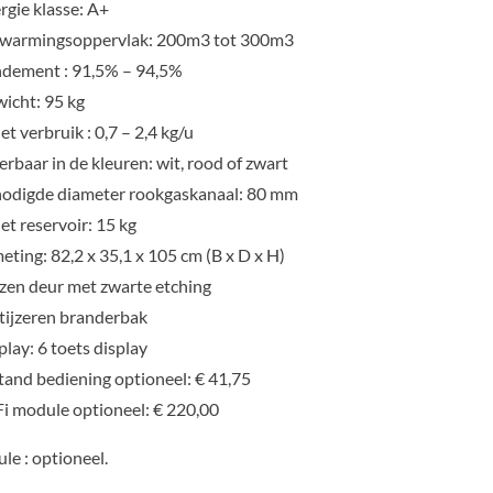
rgie klasse: A+
warmingsoppervlak: 200m3 tot 300m3
dement : 91,5% – 94,5%
icht: 95 kg
let verbruik : 0,7 – 2,4 kg/u
erbaar in de kleuren: wit, rood of zwart
odigde diameter rookgaskanaal: 80 mm
let reservoir: 15 kg
eting: 82,2 x 35,1 x 105 cm (B x D x H)
zen deur met zwarte etching
tijzeren branderbak
play: 6 toets display
tand bediening optioneel: € 41,75
i module optioneel: € 220,00
le : optioneel.