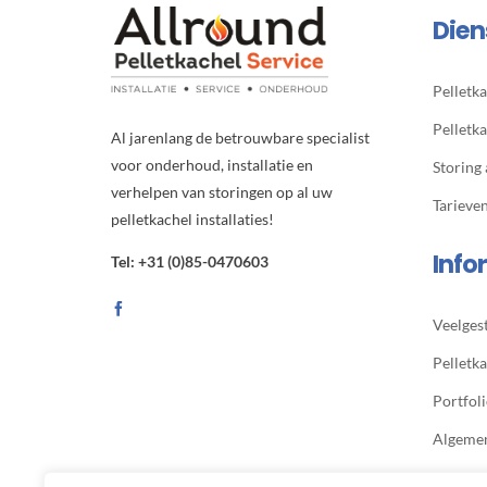
Dien
Pelletka
Pelletk
Al jarenlang de betrouwbare specialist
voor onderhoud, installatie en
Storing
verhelpen van storingen op al uw
Tarieve
pelletkachel installaties!
Info
Tel: +31 (0)85-0470603
Veelges
Pelletka
Portfol
Algeme
Privacy