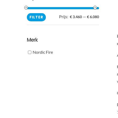
Prijs:
—
Min.
Max.
FILTER
€ 3.460
€ 6.080
prijs
prijs
Merk
Nordic Fire