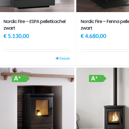
Nordic Fire – ESPA pelletkachel
Nordic Fire – Fenna pel
zwart
zwart
€
5.130,00
€
4.680,00
Details