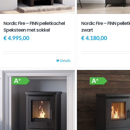
Nordic Fire – FINN pelletkachel
Nordic Fire – FINN pelle
Speksteen met sokkel
zwart
€
4.995,00
€
4.180,00
Details