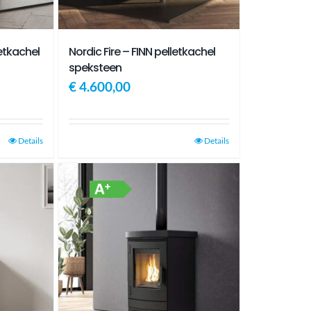
letkachel
Nordic Fire – FINN pelletkachel
speksteen
€
4.600,00
Details
Details