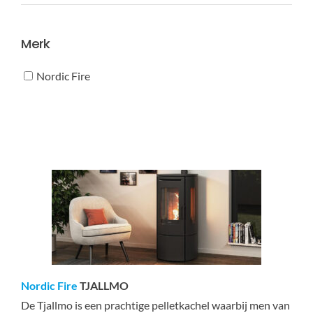
prijs
prijs
Merk
Nordic Fire
Nordic Fire
TJALLMO
De Tjallmo is een prachtige pelletkachel waarbij men van