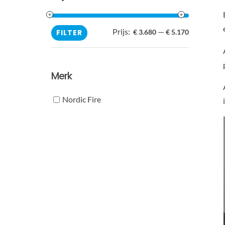
Prijs:
—
Min.
Max.
FILTER
€ 3.680
€ 5.170
prijs
prijs
Merk
Nordic Fire