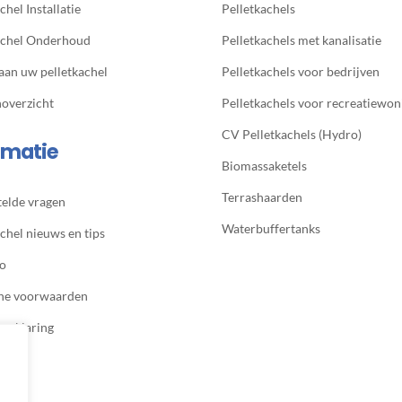
chel Installatie
Pelletkachels
achel Onderhoud
Pelletkachels met kanalisatie
 aan uw pelletkachel
Pelletkachels voor bedrijven
noverzicht
Pelletkachels voor recreatiewon
CV Pelletkachels (Hydro)
rmatie
Biomassaketels
Terrashaarden
telde vragen
Waterbuffertanks
chel nieuws en tips
io
ne voorwaarden
verklaring