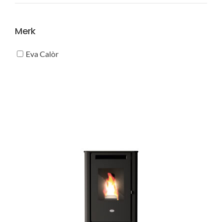
prijs
prijs
Merk
Eva Calòr