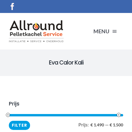
Ga
naar
inhoud
MENU
HOME
Eva Calor Kali
SERVICES
Producten
Prijs
CONTACT
Prijs:
—
Min.
Max
FILTER
€ 1.490
€ 1.500