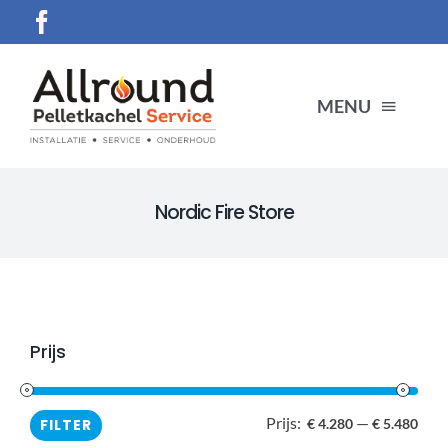
Ga
naar
inhoud
MENU
HOME
Nordic Fire Store
SERVICES
Producten
Prijs
CONTACT
Prijs:
—
Min.
Max
FILTER
€ 4.280
€ 5.480