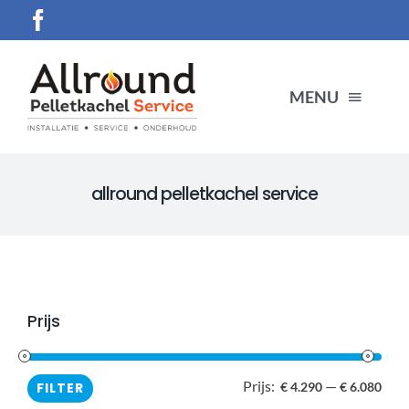
Ga
naar
inhoud
MENU
HOME
allround pelletkachel service
SERVICES
Producten
Prijs
CONTACT
Prijs:
—
Min.
Max
FILTER
€ 4.290
€ 6.080