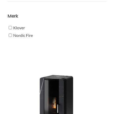
prijs
prijs
Merk
Klover
Nordic Fire